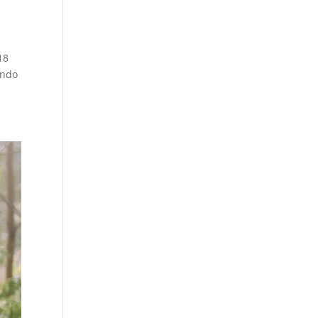
18
undo