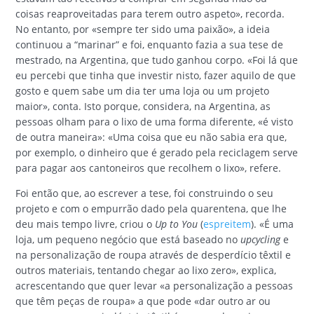
coisas reaproveitadas para terem outro aspeto», recorda.
No entanto, por «sempre ter sido uma paixão», a ideia
continuou a “marinar” e foi, enquanto fazia a sua tese de
mestrado, na Argentina, que tudo ganhou corpo. «Foi lá que
eu percebi que tinha que investir nisto, fazer aquilo de que
gosto e quem sabe um dia ter uma loja ou um projeto
maior», conta. Isto porque, considera, na Argentina, as
pessoas olham para o lixo de uma forma diferente, «é visto
de outra maneira»: «Uma coisa que eu não sabia era que,
por exemplo, o dinheiro que é gerado pela reciclagem serve
para pagar aos cantoneiros que recolhem o lixo», refere.
Foi então que, ao escrever a tese, foi construindo o seu
projeto e com o empurrão dado pela quarentena, que lhe
deu mais tempo livre, criou o
Up to You
(
espreitem
). «É uma
loja, um pequeno negócio que está baseado no
upcycling
e
na personalização de roupa através de desperdício têxtil e
outros materiais, tentando chegar ao lixo zero», explica,
acrescentando que quer levar «a personalização a pessoas
que têm peças de roupa» a que pode «dar outro ar ou