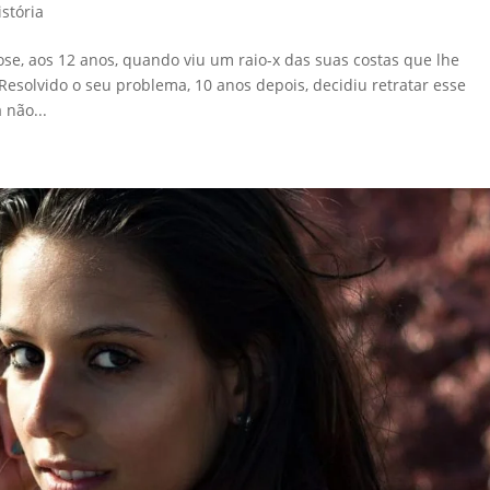
istória
ose, aos 12 anos, quando viu um raio-x das suas costas que lhe
Resolvido o seu problema, 10 anos depois, decidiu retratar esse
 não...