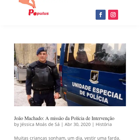
João Machado: A missão da Polícia de Intervenção
by
Jéssica Moás de Sá
|
Abr 30, 2020
|
História
Muitas crianças sonham, um dia, vestir uma farda.