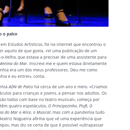
 o palco
em Estudos Artísticos, foi na internet que encontrou o
er aquilo de que gosta. «Vi uma publicação de um
-Velho, que estava a precisar de uma assistente para
Menina do Mar
. Inscrevi-me e quem estava diretamente
anhia era um dos meus professores. Deu-me como
ia e eu entrei», conta.
nhia
ADN de Palco
há cerca de um ano e meio. «Criamos
culos para crianças e jovens, a pensar nos adultos. Os
são todos com base no teatro musical», começa por
 têm quatro espetáculos,
O Principezinho
,
Pluft, O
na do Mar
e
Alice, o Musical
, mas com a pandemia tudo
Beatriz Nogueira afirma que «é uma experiência que
po», mas diz-se certa de que é possível «ultrapassar