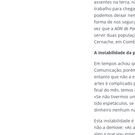
assentes na terra, 
trabalho para chega
podemos deixar nem 
forma de nos segura
vez que a
ADN de Pa
servir duas populaç
Cernache, em Coimbr
A instabilidade da 
Em tempos achou que
Comunicação, porém
entanto que não a es
artes é complicado
final do mês, temos 
«Se não tivermos u
tido espetáculos, se
dinheiro nenhum na
Esta instabilidade 
não a demove: «As a
algo a que vou esta