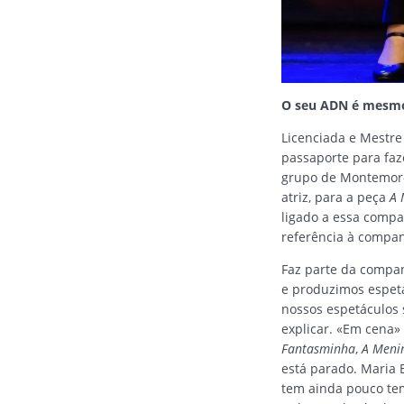
O seu ADN é mesmo
Licenciada e Mestre 
passaporte para faz
grupo de Montemor-o
atriz, para a peça
A 
ligado a essa comp
referência à companh
Faz parte da compa
e produzimos espetá
nossos espetáculos 
explicar. «Em cena»
Fantasminha
,
A Meni
está parado. Maria 
tem ainda pouco tem