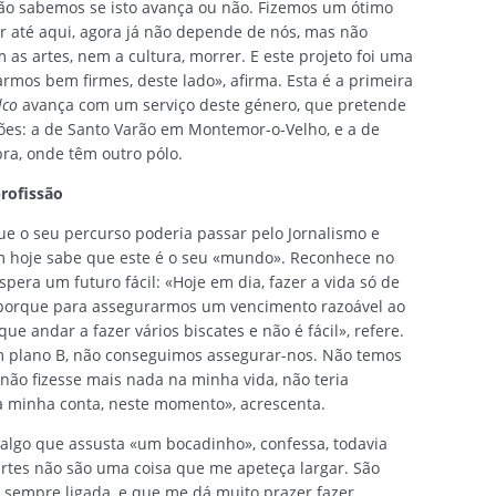
não sabemos se isto avança ou não. Fizemos um ótimo
r até aqui, agora já não depende de nós, mas não
as artes, nem a cultura, morrer. E este projeto foi uma
rmos bem firmes, deste lado», afirma. Esta é a primeira
lco
avança com um serviço deste género, que pretende
ões: a de Santo Varão em Montemor-o-Velho, e a de
a, onde têm outro pólo.
profissão
 o seu percurso poderia passar pelo Jornalismo e
 hoje sabe que este é o seu «mundo». Reconhece no
pera um futuro fácil: «Hoje em dia, fazer a vida só de
 porque para assegurarmos um vencimento razoável ao
que andar a fazer vários biscates e não é fácil», refere.
m plano B, não conseguimos assegurar-nos. Não temos
 não fizesse mais nada na minha vida, não teria
 minha conta, neste momento», acrescenta.
é algo que assusta «um bocadinho», confessa, todavia
rtes não são uma coisa que me apeteça largar. São
r sempre ligada, e que me dá muito prazer fazer,