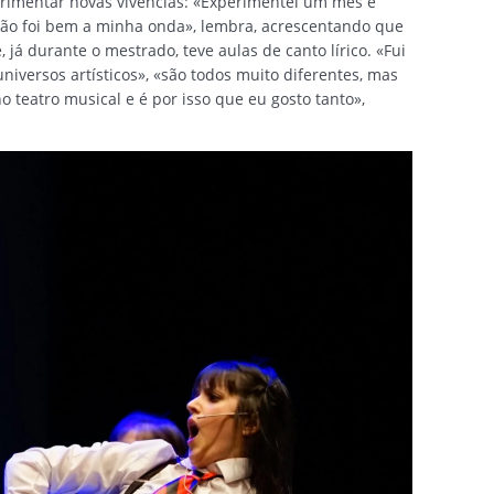
rimentar novas vivências: «Experimentei um mês e
não foi bem a minha onda», lembra, acrescentando que
, já durante o mestrado, teve aulas de canto lírico. «Fui
universos artísticos», «são todos muito diferentes, mas
teatro musical e é por isso que eu gosto tanto»,