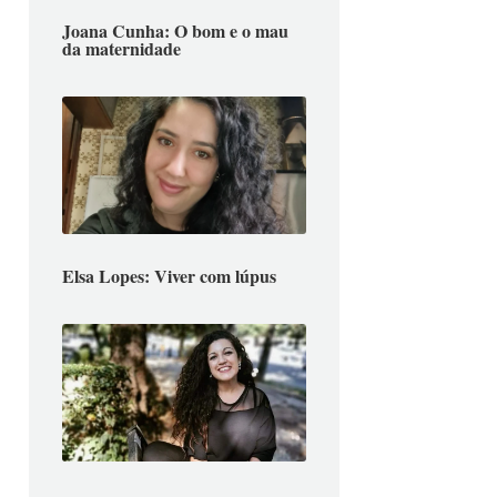
Joana Cunha: O bom e o mau
da maternidade
Elsa Lopes: Viver com lúpus