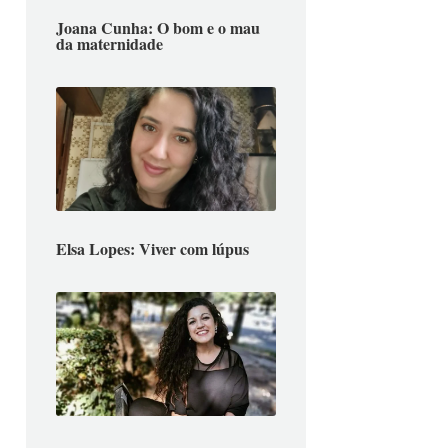
Joana Cunha: O bom e o mau
da maternidade
Elsa Lopes: Viver com lúpus