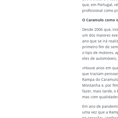
que, em Portugal, «
profissional como pi
O Caramulo como o
Desde 2006 que, in
um dos maiores even
ano que se irá real
primeiro fim de se
o tipo de motores, 
eles de automóveis,
«Houve anos em que 
que traziam pessoas
Rampa do Caramulo,
Montanha e, por fim
fazer, mais tarde, 
mas com qualidade»
Em ano de pandemia 
uma vez que a Ramp
no coração», confes