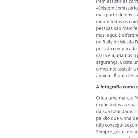
irem assistir às cor
«Existem comissário
mas parte de nós sa
mente todos os cuid
pessoas são mais fe
mas, aqui, é difere
no Rally de Mesão F
posição complicada
carro e ajudamos o 
segurança. Existe u
o mesmo: assistir 
apoiem. É uma fest
A fotografia como
Criou uma marca: P
expõe todas as suas 
na sua totalidade, c
paixão que vinha d
não consegui seguir
Sempre gostei de ar