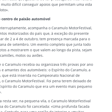
é muito difícil conseguir apoios que permitam uma vida
loto».
 centro de paixão automóvel
interruptamente, acompanha o Caramulo MotorFestival,
tos motorizados do país que, à exceção do presente
izar de 2 a 4 de outubro, tem presença marcada para o
mana de setembro. Um evento completo que junta todo
aptos a mostrarem o que valem ao longo da pista, sejam
 camiões, motos ou aviões.
o Caramulo recebia ou organizava três provas por ano
 e amantes dos automóveis: o Espírito do Caramulo, a
 que está inserida no Campeonato Nacional de
, o Caramulo MotorFestival. Foi pena terem deixado de
o Espírito do Caramulo que era um evento mais pequeno
.
resta ver, na pequena vila, o Caramulo MotorFestival
a do Caramulo foi cancelada: «Uma profunda facada
sa. Contudo, para uma região do interior e «muitas