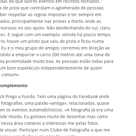
ridas do que outros eventos em recintos fechados :
s de pista que controlam o aglomerado de pessoas,
ber respeitar as regras impostas e ter sempre em
ados, principalmente nas provas a Norte, onde as
rvorosas no seu apoio. Não desdenhando do sul, claro,
nte». E segue com um exemplo: «Ainda há pouco tempo,
rio, houve um piloto que saiu de pista e ficou numa
. Eu e o meu grupo de amigos corremos em direção ao
piloto a empurrar o carro 200 metros até uma zona de
ma proximidade muito boa. As pessoas estão todas para
a um bom espetáculo independentemente de quem
a comum».
 complemento
ick Prego a Fundo. Tem uma página do Facebook onde
fotografias, uma paixão «antiga», relacionadas, quase
om os eventos automobilísticos. «A fotografia já era uma
esde miúdo. Eu gostava muito de desenhar mas como
 nessa área comecei a interessar-me pelas fotos.
te visual. Participei num Clube de Fotografia o que me