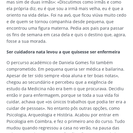
mas sim de duas irmãs»: «Discutimos como irmãs e como
ela própria diz, eu é que sou a irmã mais velha, eu é que a
oriento na vida dela». Foi na avó, que ficou viúva muito cedo
e de quem se tornou companhia desde pequena, que
encontrou uma figura materna. Pedia aos pais para passar
os fins de semana em casa dela e quis o destino que, agora,
fosse a sua morada.
Ser cuidadora nata levou a que quisesse ser enfermeira
O percurso académico de Daniela Gomes foi também
comprometido. Em pequena queria ser médica e bailarina.
Apesar de ter sido sempre «boa aluna e ter boas notas»,
chegou ao secundário e percebeu que a exigência de
estudo da Medicina não era bem o que procurava. Decidiu
então ir para enfermagem, porque se toda a sua vida foi
cuidar, achava que «os únicos trabalhos que podia ter era a
cuidar de pessoas». No entanto pôs outras opções, como
Psicologia, Arqueologia e História. Acabou por entrar em
Psicologia em Coimbra, e fez o primeiro ano do curso. Tudo
mudou quando regressou a casa no verão, na pausa das