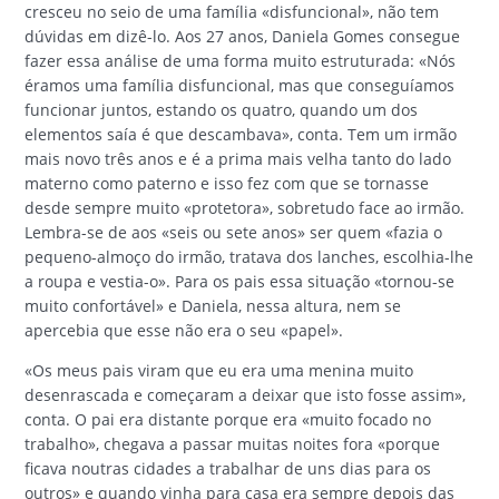
cresceu no seio de uma família «disfuncional», não tem
dúvidas em dizê-lo. Aos 27 anos, Daniela Gomes consegue
fazer essa análise de uma forma muito estruturada: «Nós
éramos uma família disfuncional, mas que conseguíamos
funcionar juntos, estando os quatro, quando um dos
elementos saía é que descambava», conta. Tem um irmão
mais novo três anos e é a prima mais velha tanto do lado
materno como paterno e isso fez com que se tornasse
desde sempre muito «protetora», sobretudo face ao irmão.
Lembra-se de aos «seis ou sete anos» ser quem «fazia o
pequeno-almoço do irmão, tratava dos lanches, escolhia-lhe
a roupa e vestia-o». Para os pais essa situação «tornou-se
muito confortável» e Daniela, nessa altura, nem se
apercebia que esse não era o seu «papel».
«Os meus pais viram que eu era uma menina muito
desenrascada e começaram a deixar que isto fosse assim»,
conta. O pai era distante porque era «muito focado no
trabalho», chegava a passar muitas noites fora «porque
ficava noutras cidades a trabalhar de uns dias para os
outros» e quando vinha para casa era sempre depois das