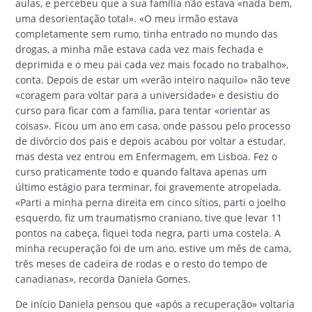
aulas, e percebeu que a sua família não estava «nada bem,
uma desorientação total». «O meu irmão estava
completamente sem rumo, tinha entrado no mundo das
drogas, a minha mãe estava cada vez mais fechada e
deprimida e o meu pai cada vez mais focado no trabalho»,
conta. Depois de estar um «verão inteiro naquilo» não teve
«coragem para voltar para a universidade» e desistiu do
curso para ficar com a família, para tentar «orientar as
coisas». Ficou um ano em casa, onde passou pelo processo
de divórcio dos pais e depois acabou por voltar a estudar,
mas desta vez entrou em Enfermagem, em Lisboa. Fez o
curso praticamente todo e quando faltava apenas um
último estágio para terminar, foi gravemente atropelada.
«Parti a minha perna direita em cinco sítios, parti o joelho
esquerdo, fiz um traumatismo craniano, tive que levar 11
pontos na cabeça, fiquei toda negra, parti uma costela. A
minha recuperação foi de um ano, estive um mês de cama,
três meses de cadeira de rodas e o resto do tempo de
canadianas», recorda Daniela Gomes.
De início Daniela pensou que «após a recuperação» voltaria