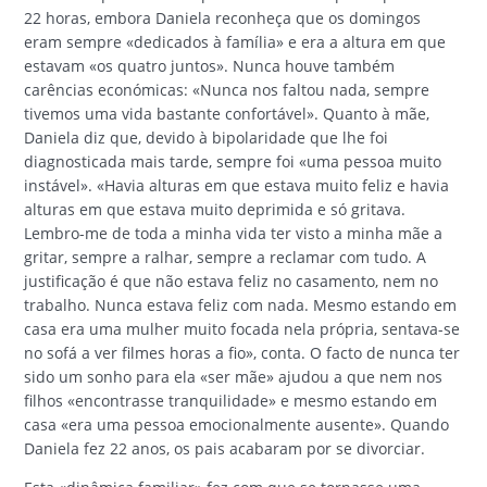
22 horas, embora Daniela reconheça que os domingos
eram sempre «dedicados à família» e era a altura em que
estavam «os quatro juntos». Nunca houve também
carências económicas: «Nunca nos faltou nada, sempre
tivemos uma vida bastante confortável». Quanto à mãe,
Daniela diz que, devido à bipolaridade que lhe foi
diagnosticada mais tarde, sempre foi «uma pessoa muito
instável». «Havia alturas em que estava muito feliz e havia
alturas em que estava muito deprimida e só gritava.
Lembro-me de toda a minha vida ter visto a minha mãe a
gritar, sempre a ralhar, sempre a reclamar com tudo. A
justificação é que não estava feliz no casamento, nem no
trabalho. Nunca estava feliz com nada. Mesmo estando em
casa era uma mulher muito focada nela própria, sentava-se
no sofá a ver filmes horas a fio», conta. O facto de nunca ter
sido um sonho para ela «ser mãe» ajudou a que nem nos
filhos «encontrasse tranquilidade» e mesmo estando em
casa «era uma pessoa emocionalmente ausente». Quando
Daniela fez 22 anos, os pais acabaram por se divorciar.