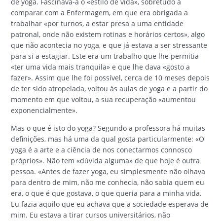
de yoga. Fascinava-a o «estilo de vida», sobretudo a
comparar com a Enfermagem, em que era obrigada a
trabalhar «por turnos, a estar presa a uma entidade
patronal, onde não existem rotinas e horários certos», algo
que não acontecia no yoga, e que já estava a ser stressante
para si a estagiar. Este era um trabalho que lhe permitia
«ter uma vida mais tranquila» e que lhe dava «gosto a
fazer». Assim que lhe foi possível, cerca de 10 meses depois
de ter sido atropelada, voltou às aulas de yoga e a partir do
momento em que voltou, a sua recuperação «aumentou
exponencialmente».
Mas o que é isto do yoga? Segundo a professora há muitas
definições, mas há uma da qual gosta particularmente: «O
yoga é a arte e a ciência de nos conectarmos connosco
próprios». Não tem «dúvida alguma» de que hoje é outra
pessoa. «Antes de fazer yoga, eu simplesmente não olhava
para dentro de mim, não me conhecia, não sabia quem eu
era, o que é que gostava, o que queria para a minha vida.
Eu fazia aquilo que eu achava que a sociedade esperava de
mim. Eu estava a tirar cursos universitários, não