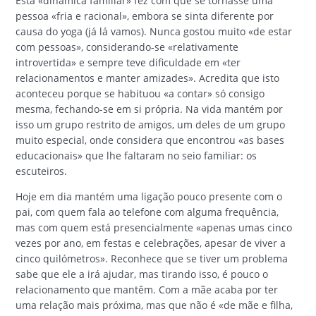
Esta «dinâmica familiar» fez com que se tornasse uma
pessoa «fria e racional», embora se sinta diferente por
causa do yoga (já lá vamos). Nunca gostou muito «de estar
com pessoas», considerando-se «relativamente
introvertida» e sempre teve dificuldade em «ter
relacionamentos e manter amizades». Acredita que isto
aconteceu porque se habituou «a contar» só consigo
mesma, fechando-se em si própria. Na vida mantém por
isso um grupo restrito de amigos, um deles de um grupo
muito especial, onde considera que encontrou «as bases
educacionais» que lhe faltaram no seio familiar: os
escuteiros.
Hoje em dia mantém uma ligação pouco presente com o
pai, com quem fala ao telefone com alguma frequência,
mas com quem está presencialmente «apenas umas cinco
vezes por ano, em festas e celebrações, apesar de viver a
cinco quilómetros». Reconhece que se tiver um problema
sabe que ele a irá ajudar, mas tirando isso, é pouco o
relacionamento que mantêm. Com a mãe acaba por ter
uma relação mais próxima, mas que não é «de mãe e filha,