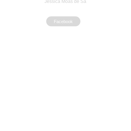
Jéssica Moás de Sá
Facebook