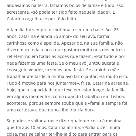
andávamos na terra, fazíamos bolos de lama» e tudo isso,
acrescenta, «só podia ter sido feito naquela idade». E
Catarina orgulha-se por tê-lo feito.
A família foi sempre e continua a ser uma base. Aos 25
anos, Catarina é ainda «o amor» do seu avô, forma
carinhosa como a apelida. Apesar de, na sua família, não
dizerem «a toda a hora que gostam muito uns dos outros»,
refletem-no em todas as ações que fazem. «Por tudo e por
nada fazemos uma festa. Se o meu avô juntou sucata e
conseguiu vender, fazemos uma festa. Se a minha mãe
trabalhar até tarde, a minha avó faz o jantar. Há muito isso.
Tudo é motivo para nos juntarmos», frisa. Catarina acredita,
hoje, que a capacidade que teve em estar longe da família
em alguns momentos, como quando trabalhou em Lisboa,
aconteceu porque sempre soube que a «família sempre foi
uma certeza» e que nunca lhe iria «falhar».
Se pudesse voltar atrás e dizer qualquer coisa à menina
que foi aos 10 anos, Catarina afirma: «Podia dizer muita
coisa, mas se calhar ter-lhe-ia dito para entrar para os