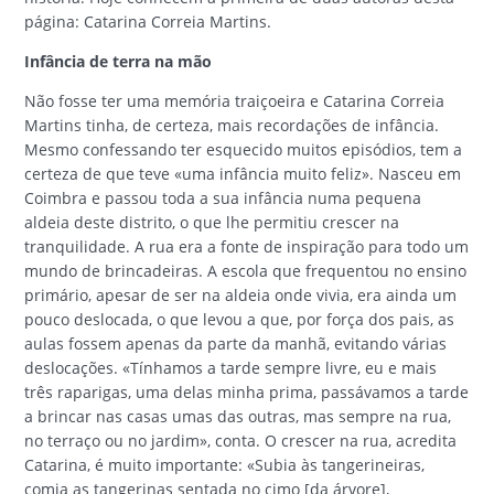
página: Catarina Correia Martins.
Infância de terra na mão
Não fosse ter uma memória traiçoeira e Catarina Correia
Martins tinha, de certeza, mais recordações de infância.
Mesmo confessando ter esquecido muitos episódios, tem a
certeza de que teve «uma infância muito feliz». Nasceu em
Coimbra e passou toda a sua infância numa pequena
aldeia deste distrito, o que lhe permitiu crescer na
tranquilidade. A rua era a fonte de inspiração para todo um
mundo de brincadeiras. A escola que frequentou no ensino
primário, apesar de ser na aldeia onde vivia, era ainda um
pouco deslocada, o que levou a que, por força dos pais, as
aulas fossem apenas da parte da manhã, evitando várias
deslocações. «Tínhamos a tarde sempre livre, eu e mais
três raparigas, uma delas minha prima, passávamos a tarde
a brincar nas casas umas das outras, mas sempre na rua,
no terraço ou no jardim», conta. O crescer na rua, acredita
Catarina, é muito importante: «Subia às tangerineiras,
comia as tangerinas sentada no cimo [da árvore],